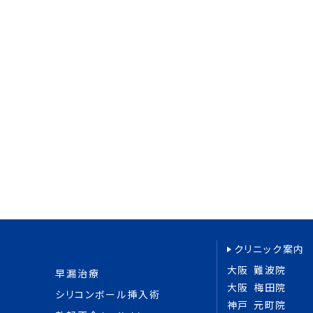
クリニック案内
大阪 難波院
早漏治療
大阪 梅田院
シリコンボール挿入術
神戸 元町院