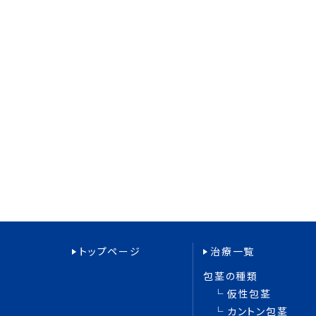
トップページ
治療一覧
包茎の種類
仮性包茎
カントン包茎