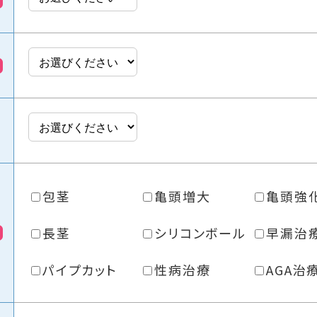
包茎
亀頭増大
亀頭強
長茎
シリコンボール
早漏治
パイプカット
性病治療
AGA治