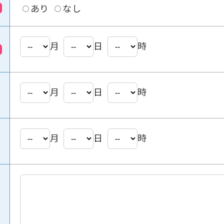
あり
なし
月
日
時
月
日
時
月
日
時