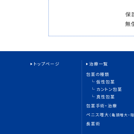
保
無
トップページ
治療一覧
包茎の種類
仮性包茎
カントン包茎
真性包茎
包茎手術・治療
ペニス増大
（亀頭増大・
長茎術