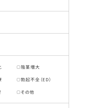
化
陰茎増大
療
勃起不全（ED）
療
その他