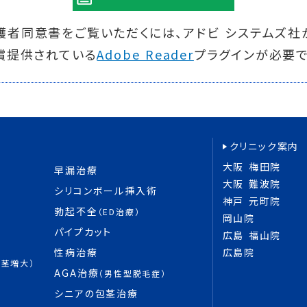
護者同意書をご覧いただくには、アドビ システムズ社
償提供されている
Adobe Reader
プラグインが必要で
クリニック案内
大阪 梅田院
早漏治療
大阪 難波院
シリコンボール挿入術
神戸 元町院
勃起不全
（ED治療）
岡山院
パイプカット
広島 福山院
性病治療
広島院
陰茎増大）
AGA治療
（男性型脱毛症）
シニアの包茎治療