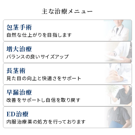
主な治療メニュー
包茎手術
自然な仕上がりを
目指します
増大治療
バランスの良い
サイズアップ
長茎術
見た目の向上と
快適さをサポート
早漏治療
改善をサポートし
自信を取り戻す
ED治療
内服治療薬の処方を
行っております