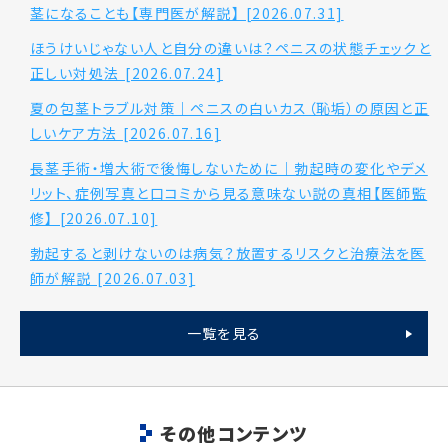
茎になることも【専門医が解説】 [2026.07.31]
ほうけいじゃない人と自分の違いは？ペニスの状態チェックと
正しい対処法 [2026.07.24]
夏の包茎トラブル対策｜ペニスの白いカス（恥垢）の原因と正
しいケア方法 [2026.07.16]
長茎手術・増大術で後悔しないために｜勃起時の変化やデメ
リット、症例写真と口コミから見る意味ない説の真相【医師監
修】 [2026.07.10]
勃起すると剥けないのは病気？放置するリスクと治療法を医
師が解説 [2026.07.03]
一覧を見る
その他コンテンツ