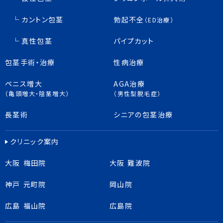
カントン包茎
勃起不全
（ED治療）
真性包茎
パイプカット
包茎手術・治療
性病治療
ペニス増大
AGA治療
（亀頭増大・陰茎増大）
（男性型脱毛症）
長茎術
シニアの包茎治療
クリニック案内
大阪 梅田院
大阪 難波院
神戸 元町院
岡山院
広島 福山院
広島院