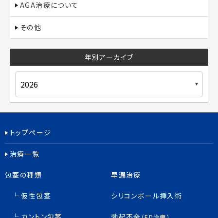
AGA治療について
その他
年別アーカイブ
トップページ
治療一覧
包茎の種類
早漏治療
仮性包茎
シリコンボール挿入術
カントン包茎
勃起不全
（ED治療）