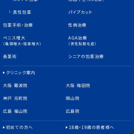
真性包茎
パイプカット
包茎手術・治療
性病治療
ペニス増大
AGA治療
（亀頭増大・陰茎増大）
（男性型脱毛症）
長茎術
シニアの包茎治療
クリニック案内
大阪 難波院
大阪 梅田院
神戸 元町院
岡山院
広島 福山院
広島院
初めての方へ
18歳・19歳の患者様へ