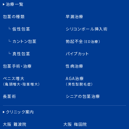
治療一覧
包茎の種類
早漏治療
仮性包茎
シリコンボール挿入術
カントン包茎
勃起不全
（ED治療）
真性包茎
パイプカット
包茎手術・治療
性病治療
ペニス増大
AGA治療
（亀頭増大・陰茎増大）
（男性型脱毛症）
長茎術
シニアの包茎治療
クリニック案内
大阪 難波院
大阪 梅田院