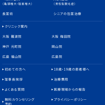
（亀頭増大・陰茎増大）
（男性型脱毛症）
長茎術
シニアの包茎治療
クリニック案内
大阪 難波院
大阪 梅田院
神戸 元町院
岡山院
広島 福山院
広島院
初めての方へ
18歳・19歳の患者様へ
理事長挨拶
治療費用
よくある質問
医療現場からの報告
無料カウンセリング
プライバシーポリシー
予約