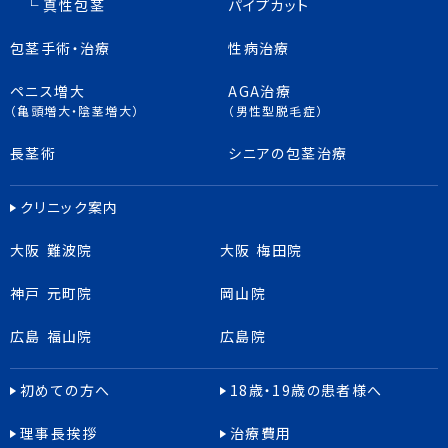
真性包茎
パイプカット
包茎手術・治療
性病治療
ペニス増大
AGA治療
（亀頭増大・陰茎増大）
（男性型脱毛症）
長茎術
シニアの包茎治療
クリニック案内
大阪 難波院
大阪 梅田院
神戸 元町院
岡山院
広島 福山院
広島院
初めての方へ
18歳・19歳の患者様へ
理事長挨拶
治療費用