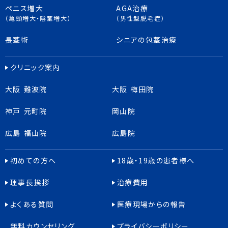
ペニス増大
AGA治療
（亀頭増大・陰茎増大）
（男性型脱毛症）
長茎術
シニアの包茎治療
クリニック案内
大阪 難波院
大阪 梅田院
神戸 元町院
岡山院
広島 福山院
広島院
初めての方へ
18歳・19歳の患者様へ
理事長挨拶
治療費用
よくある質問
医療現場からの報告
無料カウンセリング
プライバシーポリシー