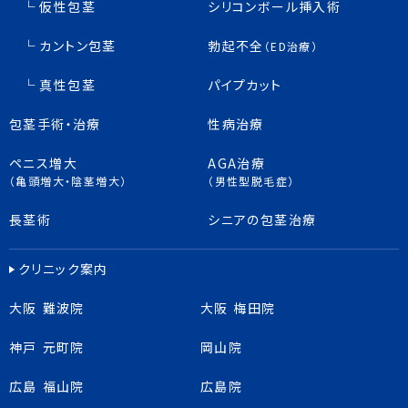
仮性包茎
シリコンボール挿入術
カントン包茎
勃起不全
（ED治療）
真性包茎
パイプカット
包茎手術・治療
性病治療
ペニス増大
AGA治療
（亀頭増大・陰茎増大）
（男性型脱毛症）
長茎術
シニアの包茎治療
クリニック案内
大阪 難波院
大阪 梅田院
神戸 元町院
岡山院
広島 福山院
広島院