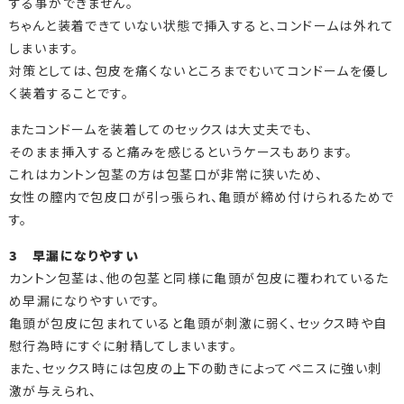
する事ができません。
ちゃんと装着できていない状態で挿入すると、コンドームは外れて
しまいます。
対策としては、包皮を痛くないところまでむいてコンドームを優し
く装着することです。
またコンドームを装着してのセックスは大丈夫でも、
そのまま挿入すると痛みを感じるというケースもあります。
これはカントン包茎の方は包茎口が非常に狭いため、
女性の膣内で包皮口が引っ張られ、亀頭が締め付けられるためで
す。
3 早漏になりやすい
カントン包茎は、他の包茎と同様に亀頭が包皮に覆われているた
め早漏になりやすいです。
亀頭が包皮に包まれていると亀頭が刺激に弱く、セックス時や自
慰行為時にすぐに射精してしまいます。
また、セックス時には包皮の上下の動きによってペニスに強い刺
激が与えられ、