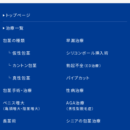
トップページ
治療一覧
包茎の種類
早漏治療
仮性包茎
シリコンボール挿入術
カントン包茎
勃起不全
（ED治療）
真性包茎
パイプカット
包茎手術・治療
性病治療
ペニス増大
AGA治療
（亀頭増大・陰茎増大）
（男性型脱毛症）
長茎術
シニアの包茎治療