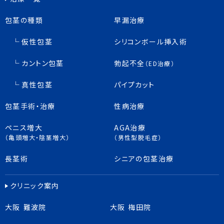
包茎の種類
早漏治療
仮性包茎
シリコンボール挿入術
カントン包茎
勃起不全
（ED治療）
真性包茎
パイプカット
包茎手術・治療
性病治療
ペニス増大
AGA治療
（亀頭増大・陰茎増大）
（男性型脱毛症）
長茎術
シニアの包茎治療
クリニック案内
大阪 難波院
大阪 梅田院