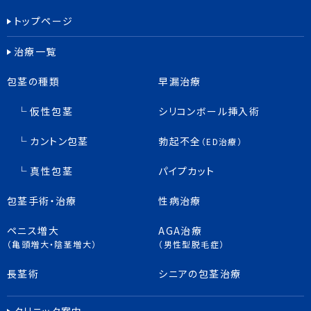
トップページ
治療一覧
包茎の種類
早漏治療
仮性包茎
シリコンボール挿入術
カントン包茎
勃起不全
（ED治療）
真性包茎
パイプカット
包茎手術・治療
性病治療
ペニス増大
AGA治療
（亀頭増大・陰茎増大）
（男性型脱毛症）
長茎術
シニアの包茎治療