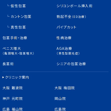
仮性包茎
シリコンボール挿入術
カントン包茎
勃起不全
（ED治療）
真性包茎
パイプカット
包茎手術・治療
性病治療
ペニス増大
AGA治療
（亀頭増大・陰茎増大）
（男性型脱毛症）
長茎術
シニアの包茎治療
クリニック案内
大阪 難波院
大阪 梅田院
神戸 元町院
岡山院
広島 福山院
広島院