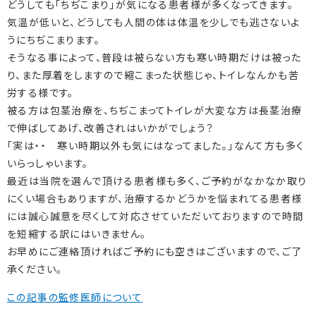
どうしても「ちぢこまり」が気になる患者様が多くなってきます。
気温が低いと、どうしても人間の体は体温を少しでも逃さないよ
うにちぢこまります。
そうなる事によって、普段は被らない方も寒い時期だけは被った
り、また厚着をしますので縮こまった状態じゃ、トイレなんかも苦
労する様です。
被る方は包茎治療を、ちぢこまってトイレが大変な方は長茎治療
で伸ばしてあげ、改善されはいかがでしょう？
「実は・・ 寒い時期以外も気にはなってました。」なんて方も多く
いらっしゃいます。
最近は当院を選んで頂ける患者様も多く、ご予約がなかなか取り
にくい場合もありますが、治療するかどうかを悩まれてる患者様
には誠心誠意を尽くして対応させていただいておりますので時間
を短縮する訳にはいきません。
お早めにご連絡頂ければご予約にも空きはございますので、ご了
承ください。
この記事の監修医師について