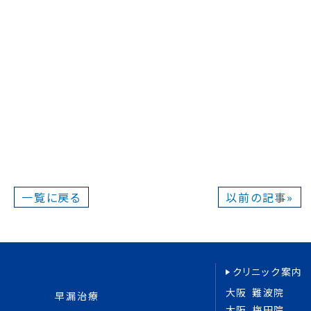
一覧に戻る
以前の記事»
クリニック案内
大阪 難波院
早漏治療
大阪 梅田院