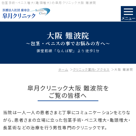
包茎手術・ペニス増大（亀頭増大）の皐月クリニック大阪 難波院
メニュー
大阪 難波院
～包茎・ペニスの事でお悩みの方へ～
御堂筋線「なんば駅」より徒歩1分
ホーム
クリニック案内・アクセス
大阪 難波院
皐月クリニック大阪 難波院を
ご覧の皆様へ
当院は一人一人の患者さまと丁寧にコミュニケーションをとりな
がら、
患者さまの立場に立った包茎手術・ペニス増大・亀頭増大・
長茎術などの治療を行う男性専門のクリニックです。