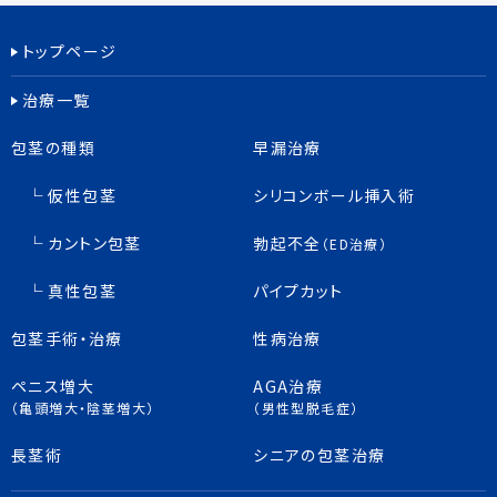
トップページ
治療一覧
包茎の種類
早漏治療
仮性包茎
シリコンボール挿入術
カントン包茎
勃起不全
（ED治療）
真性包茎
パイプカット
包茎手術・治療
性病治療
ペニス増大
AGA治療
（亀頭増大・陰茎増大）
（男性型脱毛症）
長茎術
シニアの包茎治療