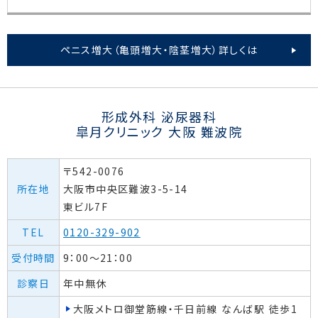
ペニス増大（亀頭増大・陰茎増大）詳しくは
形成外科 泌尿器科
皐月クリニック 大阪 難波院
〒542-0076
所在地
大阪市中央区難波3-5-14
東ビル7F
TEL
0120-329-902
受付時間
9：00～21：00
診察日
年中無休
大阪メトロ御堂筋線・千日前線 なんば駅 徒歩1