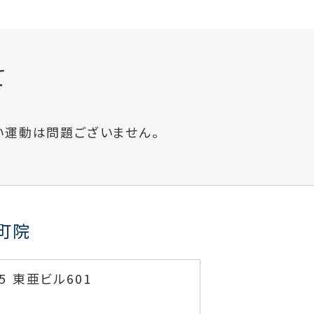
て
い運動は問題ございません。
町院
5 東亜ビル601