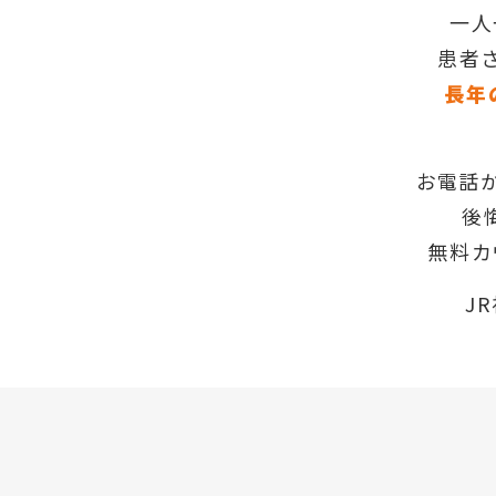
一人
患者
⾧年
お電話か
後
無料カ
J